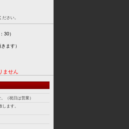
。
ください。
：30）
頂きます）
の
りません
せ。（祝日は営業）
致します。