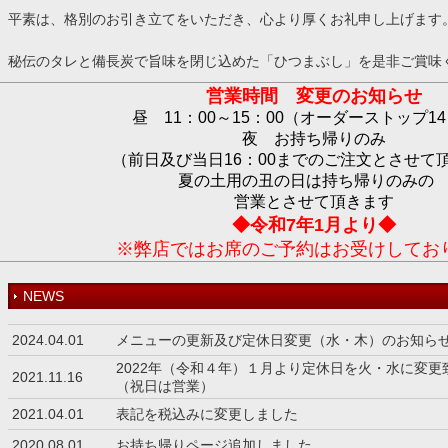
平素は、格別のお引き立てをいただき、心より厚くお礼申し上げます
秘伝のタレと備長炭で旨味を閉じ込めた「ひつまぶし」を是非ご賞味
営業時間 変更のお知らせ
昼 11：00～15：00（オーダーストップ14
夜 お持ち帰りのみ
（前日及び当日16：00までのご注文とさせて
夏の土用の丑の日は持ち帰りのみ
営業とさせて頂きます
◆令和7年1月より◆
※弊店ではお席のご予約はお受けしてお
NEWS
2024.04.01
メニューの更新及び定休日変更（水・木）のお知ら
2022年（令和４年）１月より定休日を火・水に変更
2021.11.16
（祝日は営業）
2021.04.01
表記を税込みに変更しました
2020.08.01
お持ち帰りページ追加しました